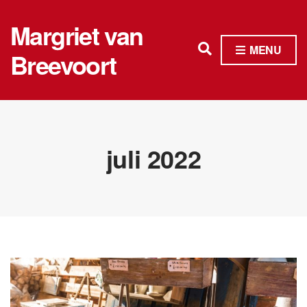
Margriet van
E
MENU
Breevoort
x
p
a
n
juli 2022
d
s
e
a
r
c
h