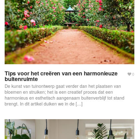
f
o
r
m
Tips voor het creëren van een harmonieuze
0
buitenruimte
De kunst van tuinontwerp gaat verder dan het plaatsen van
bloemen en struiken; het is een creatief proces dat een
harmonieus en esthetisch aangenaam buitenverblijf tot stand
brengt. In dit artikel duiken we in de […]