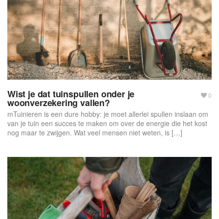
f
o
r
m
Wist je dat tuinspullen onder je
0
woonverzekering vallen?
mTuinieren is een dure hobby: je moet allerlei spullen inslaan om
van je tuin een succes te maken om over de energie die het kost
nog maar te zwijgen. Wat veel mensen niet weten, is […]