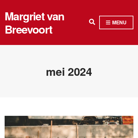
Margriet van
E
MENU
Breevoort
x
p
a
n
mei 2024
d
s
e
a
r
c
h