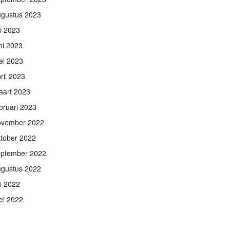
ugustus 2023
li 2023
ni 2023
ei 2023
ril 2023
aart 2023
bruari 2023
ovember 2022
tober 2022
eptember 2022
ugustus 2022
li 2022
ei 2022