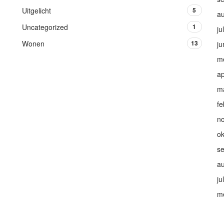
Uitgelicht
5
a
Uncategorized
1
ju
Wonen
13
ju
m
ap
m
fe
n
ok
s
a
ju
m