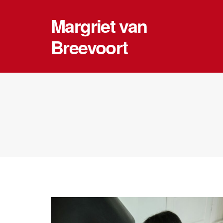
Margriet van
Breevoort