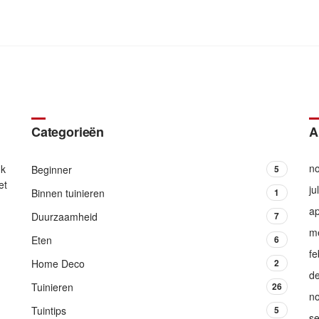
Categorieën
A
n
Ik
Beginner
5
et
ju
Binnen tuinieren
1
ap
Duurzaamheid
7
m
Eten
6
fe
Home Deco
2
d
Tuinieren
26
n
Tuintips
5
s