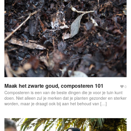
f
o
r
m
Maak het zwarte goud, composteren 101
0
Composteren is een van de beste dingen die je voor je tuin kunt
doen. Niet alleen zul je merken dat je planten gezonder en sterker
worden, maar je draagt ook bij aan het behoud van […]