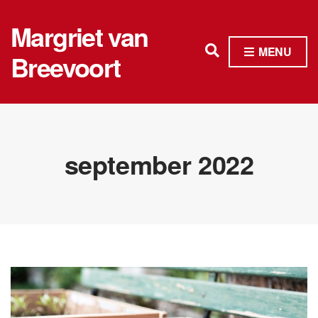
Margriet van
E
MENU
Breevoort
x
p
a
n
september 2022
d
s
e
a
r
c
h