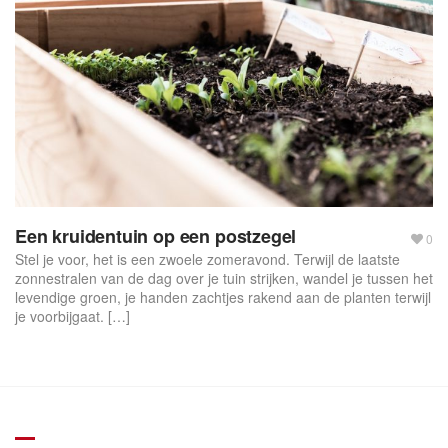
f
o
r
m
Een kruidentuin op een postzegel
0
Stel je voor, het is een zwoele zomeravond. Terwijl de laatste
zonnestralen van de dag over je tuin strijken, wandel je tussen het
levendige groen, je handen zachtjes rakend aan de planten terwijl
je voorbijgaat. […]