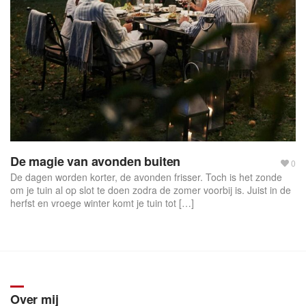
f
o
r
m
De magie van avonden buiten
0
De dagen worden korter, de avonden frisser. Toch is het zonde
om je tuin al op slot te doen zodra de zomer voorbij is. Juist in de
herfst en vroege winter komt je tuin tot […]
Over mij