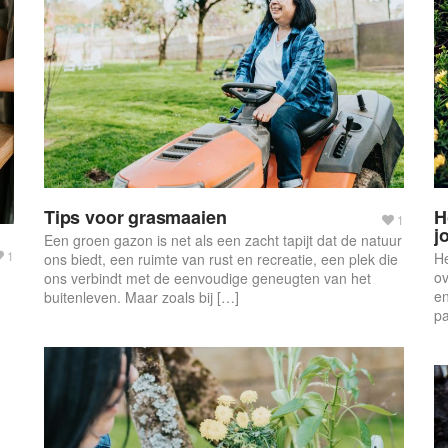
Tips voor grasmaaien
H
1
j
Een groen gazon is net als een zacht tapijt dat de natuur
1
He
ons biedt, een ruimte van rust en recreatie, een plek die
ov
ons verbindt met de eenvoudige geneugten van het
en
buitenleven. Maar zoals bij […]
pa