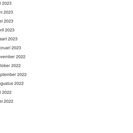
li 2023
ni 2023
ei 2023
ril 2023
aart 2023
bruari 2023
ovember 2022
tober 2022
eptember 2022
ugustus 2022
li 2022
ei 2022