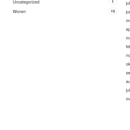
Uncategorized
1
ju
Wonen
13
ju
m
ap
m
fe
n
ok
s
a
ju
m