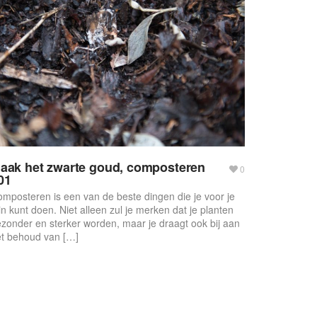
aak het zwarte goud, composteren
0
01
mposteren is een van de beste dingen die je voor je
in kunt doen. Niet alleen zul je merken dat je planten
zonder en sterker worden, maar je draagt ook bij aan
t behoud van […]