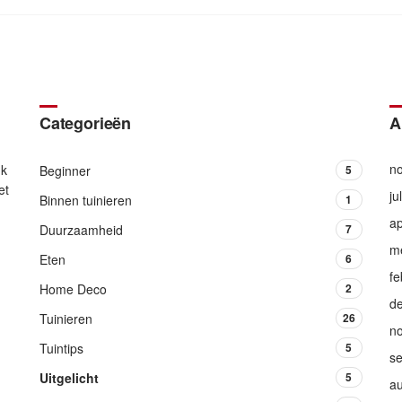
Categorieën
A
n
Ik
Beginner
5
et
ju
Binnen tuinieren
1
ap
Duurzaamheid
7
m
Eten
6
fe
Home Deco
2
d
Tuinieren
26
n
Tuintips
5
s
Uitgelicht
5
a