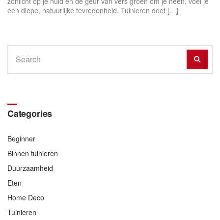
zonlicht op je huid en de geur van vers groen om je heen, voel je
een diepe, natuurlijke tevredenheid. Tuinieren doet […]
Search
SEAR
for:
Categories
Beginner
Binnen tuinieren
Duurzaamheid
Eten
Home Deco
Tuinieren