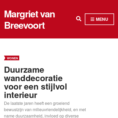
Margriet van
E
MENU
Breevoort
x
p
a
n
WONEN
d
Duurzame
s
wanddecoratie
e
voor een stijlvol
a
interieur
r
c
De laatste jaren heeft een groeiend
bewustzijn van milieuvriendelijkheid, en met
h
name duurzaamheid, invloed op diverse