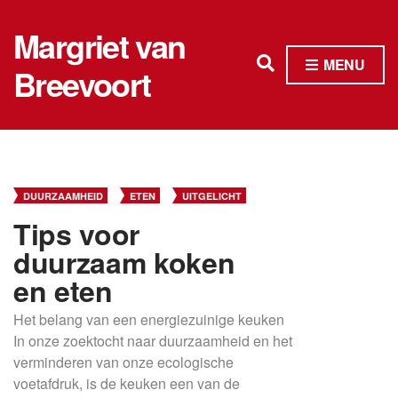
Margriet van
E
MENU
Breevoort
x
p
a
n
DUURZAAMHEID
ETEN
UITGELICHT
d
Tips voor
s
duurzaam koken
e
en eten
a
r
Het belang van een energiezuinige keuken
In onze zoektocht naar duurzaamheid en het
c
verminderen van onze ecologische
h
voetafdruk, is de keuken een van de