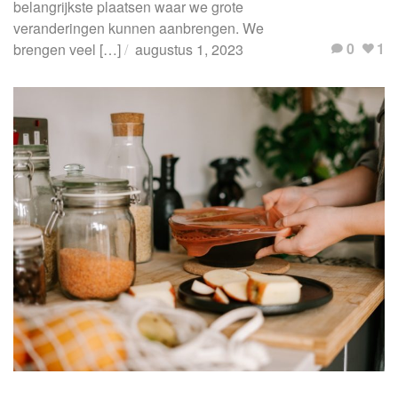
f
belangrijkste plaatsen waar we grote
veranderingen kunnen aanbrengen. We
o
0
1
brengen veel […]
augustus 1, 2023
r
m