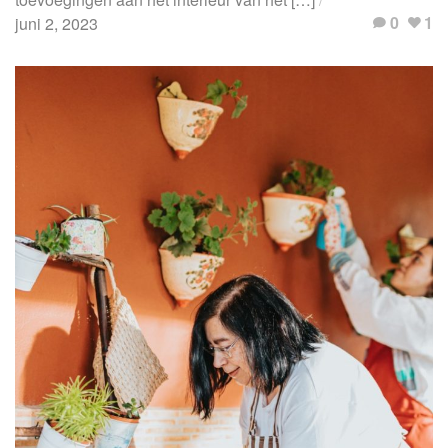
f
0
1
juni 2, 2023
o
r
m